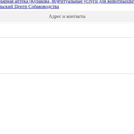
арная аптека (Кулакова, 80)
Ритуальные услуги для животных
Ве
льский Центр Собаководства
Адрес и контакты