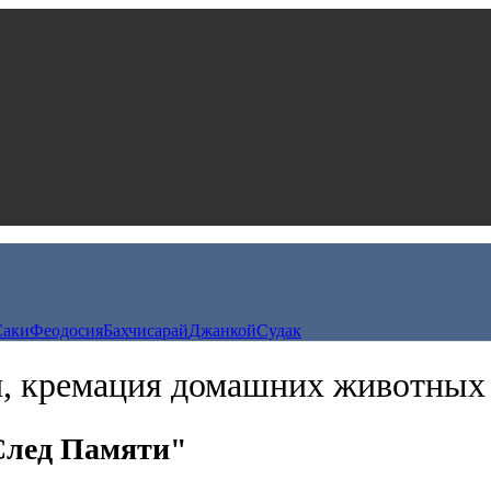
Саки
Феодосия
Бахчисарай
Джанкой
Судак
, кремация домашних животных
След Памяти"