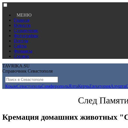
МЕНЮ
Главная
Новости
Справочник
Фотографии
Погода
Сайты
Финансы
Сонник
TAVRIKA.SU
Справочник Севастополя
Крым
Севастополь
Симферополь
Ялта
Керчь
Евпатория
Алушта
След Памяти
Кремация домашних животных "