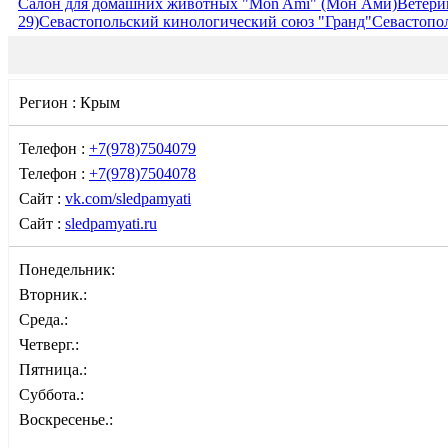
Салон для домашних животных "Mon Ami" (Мон Ами)
Ветерин
29)
Севастопольский кинологический союз "Гранд"
Севастопо
Регион :
Крым
Телефон :
+7(978)7504079
Телефон :
+7(978)7504078
Сайт :
vk.com/sledpamyati
Сайт :
sledpamyati.ru
Понедельник:
Вторник.:
Среда.:
Четверг.:
Пятница.:
Суббота.:
Воскресенье.: