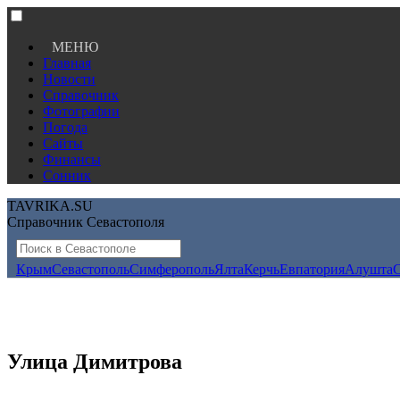
МЕНЮ
Главная
Новости
Справочник
Фотографии
Погода
Сайты
Финансы
Сонник
TAVRIKA.SU
Справочник Севастополя
Крым
Севастополь
Симферополь
Ялта
Керчь
Евпатория
Алушта
Улица Димитрова