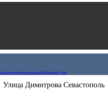
Саки
Феодосия
Бахчисарай
Джанкой
Судак
Улица Димитрова Севастополь