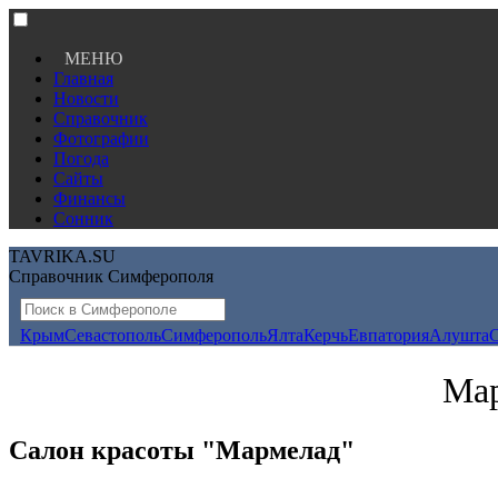
МЕНЮ
Главная
Новости
Справочник
Фотографии
Погода
Сайты
Финансы
Сонник
TAVRIKA.SU
Справочник Симферополя
Крым
Севастополь
Симферополь
Ялта
Керчь
Евпатория
Алушта
Мар
Салон красоты "Мармелад"