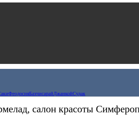
Саки
Феодосия
Бахчисарай
Джанкой
Судак
мелад, салон красоты Симферо