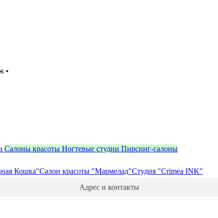
ж •
а
Салоны красоты
Ногтевые студии
Пирсинг-салоны
дная Кошка"
Салон красоты "Мармелад"
Студия "Crimea INK"
Адрес и контакты