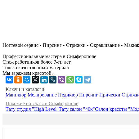
Ногтевой сервис • Пирсинг • Стрижки • Окрашивание • Макия
Профессиональные мастера в Симферополе
Стаж работников более 7-ти лет.
Только качественный материал
Мы заряжаем красотой.
Ключи и каталоги
Маникюр
Мелирование
Педикюр
Пирсинг
Прически
Стрижк
Похожие объекты в Симферополе
Тату студия "High Level"
Тату салон "40к"
Салон красоты "Мо