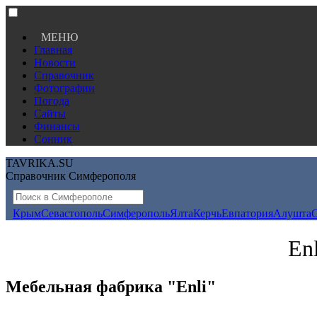
МЕНЮ
Главная
Новости
Справочник
Фотографии
Погода
Сайты
Финансы
Сонник
TAVRIKA.SU
Справочник Симферополя
Крым
Севастополь
Симферополь
Ялта
Керчь
Евпатория
Алушта
En
Мебельная фабрика "Enli"