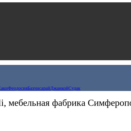
Саки
Феодосия
Бахчисарай
Джанкой
Судак
li, мебельная фабрика Симфероп