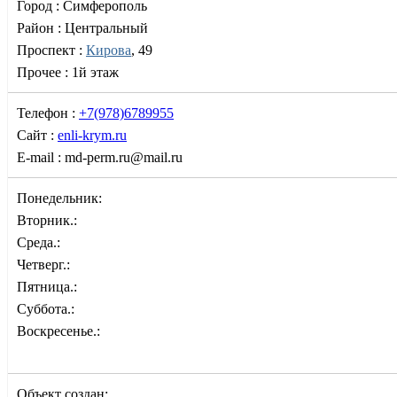
Город :
Симферополь
Район :
Центральный
Проспект :
Кирова
, 49
Прочее :
1й этаж
Телефон :
+7(978)6789955
Сайт :
enli-krym.ru
E-mail :
md-perm.ru@mail.ru
Понедельник:
Вторник.:
Среда.:
Четверг.:
Пятница.:
Суббота.:
Воскресенье.:
Объект создан: