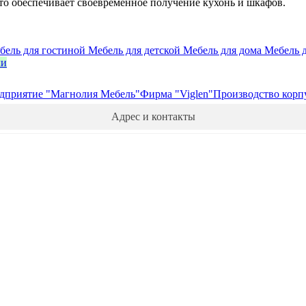
то обеспечивает своевременное получение кухонь и шкафов.
бель для гостиной
Мебель для детской
Мебель для дома
Мебель 
ли
едприятие "Магнолия Мебель"
Фирма "Viglen"
Производство корп
Адрес и контакты