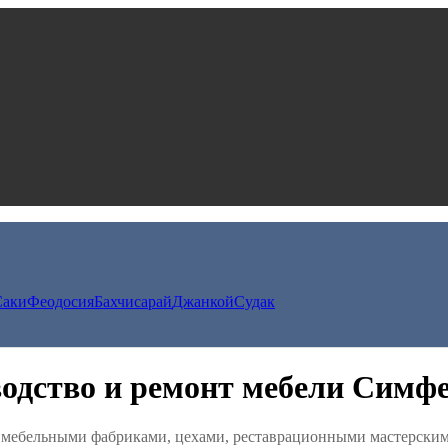
Саки
Феодосия
Бахчисарай
Джанкой
Судак
одство и ремонт мебели Симф
мебельными фабриками, цехами, реставрационными мастерскими,