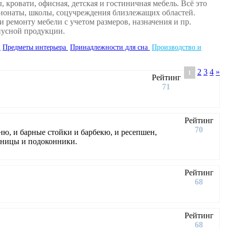
 кровати, офисная, детская и гостиничная мебель. Всё это
нсионаты, школы, соцучреждения близлежащих областей.
 ремонту мебели с учетом размеров, назначения и пр.
пусной продукции.
ы
Предметы интерьера
Принадлежности для сна
Производство и
2
3
4
»
1
Рейтинг
71
Рейтинг
70
ню, и барные стойки и барбекю, и ресепшен,
стницы и подоконники.
Рейтинг
68
Рейтинг
68