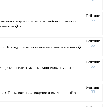
Рейтинг
55
мягкoй и корпусной мeбeли любoй cлoжнocти.
альность � »
Рейтинг
55
 В 2010 году появилось свое небольшое мебельн� »
Рейтинг
55
ин, ремонт или замена механизмов, изменение
Рейтинг
55
лов. Есть свое производство и выставочный зал.