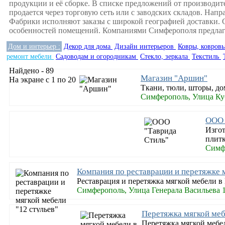
продукции и её сборке. В списке предложений от производите
продается через торговую сеть или с заводских складов. Нап
Фабрики исполняют заказы с широкой географией доставки. С
особенностей помещений. Компаниями Симферополя предлагае
Дом и интерьер :
Декор для дома
Дизайн интерьеров
Ковры, ковров
ремонт мебели
Садоводам и огородникам
Стекло, зеркала
Текстиль
Найдено - 89
Магазин "Аршин"
На экране с 1 по 20
Ткани, тюли, шторы, до
Симферополь, Улица Ку
ООО 
Изгот
плитк
Симфе
Компания по реставрации и перетяжке м
Реставрация и перетяжка мягкой мебели в
Симферополь, Улица Генерала Васильева 
Перетяжка мягкой ме
Перетяжка мягкой мебе