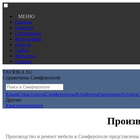
МЕНЮ
Главная
Новости
Справочник
Фотографии
Погода
Сайты
Финансы
Сонник
TAVRIKA.SU
Справочник Симферополя
Крым
Севастополь
Симферополь
Ялта
Керчь
Евпатория
Алушта
Другие
Красноперекопск
Произв
Производство и ремонт мебели в Симферополе представлены 