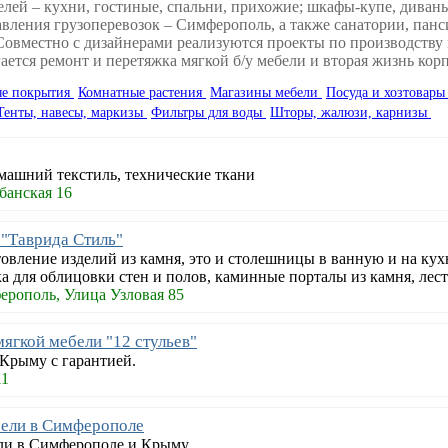
лей – кухни, гостиные, спальни, прихожие; шкафы-купе, диваны,
равления грузоперевозок – Симферополь, а также санатории, па
овместно с дизайнерами реализуются проекты по производству и
тся ремонт и перетяжка мягкой б/у мебели и вторая жизнь кор
ые покрытия
Комнатные растения
Магазины мебели
Посуда и хозтовар
Тенты, навесы, маркизы
Фильтры для воды
Шторы, жалюзи, карнизы
машний текстиль, технические ткани
банская 16
"Таврида Стиль"
овление изделий из камня, это и столешницы в ванную и на кух
а для облицовки стен и полов, каминные порталы из камня, ле
рополь, Улица Узловая 85
ягкой мебели "12 стульев"
 Крыму с гарантией.
11
бели в Симферополе
ли в Симферополе и Крыму.