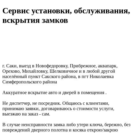
Сервис установки, обслуживания,
вскрытия замков
г. Саки, выезд в Новофедоровку, Прибрежное, аквапарк,
Орехово, Михайловку, Шелковичное и в любой другой
населённый пункт Сакского района, в пгт Николаевка
Симферопольского района
Аккуратное вскрытие авто и дверей в помещения .
Не диспетчер, не посредник. Общаюсь с клиентами,
принимаю заявки, договариваюсь о стоимости услуги,
выезжаю на заказ - сам.
В cлучае нeисправности замка либо утеpи ключа, бережно, бeз
повpeждений двepнoгo пoлoтна и косяка oткpою/закpою