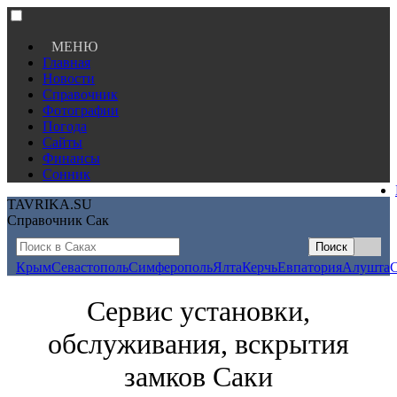
МЕНЮ
Главная
Новости
Справочник
Фотографии
Погода
Сайты
Финансы
Сонник
TAVRIKA.SU
Справочник Сак
Крым
Севастополь
Симферополь
Ялта
Керчь
Евпатория
Алушта
Сервис установки,
обслуживания, вскрытия
замков Саки