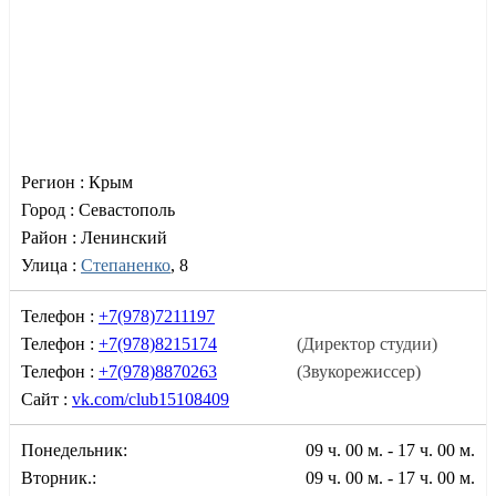
Регион :
Крым
Город :
Севастополь
Район :
Ленинский
Улица :
Степаненко
, 8
Телефон :
+7(978)7211197
Телефон :
+7(978)8215174
(Директор студии)
Телефон :
+7(978)8870263
(Звукорежиссер)
Сайт :
vk.com/club15108409
Понедельник:
09 ч. 00 м. - 17 ч. 00 м.
Вторник.:
09 ч. 00 м. - 17 ч. 00 м.