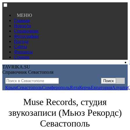
МЕНЮ
Главная
Новости
Справочник
Фотографии
Погода
Сайты
Финансы
Сонник
TAVRIKA.SU
Справочник Севастополя
Крым
Севастополь
Симферополь
Ялта
Керчь
Евпатория
Алушта
Muse Records, студия
звукозаписи (Мьюз Рекордс)
Севастополь