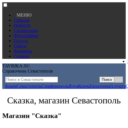
МЕНЮ
Главная
Новости
Справочник
Фотографии
Погода
Сайты
Финансы
Сонник
TAVRIKA.SU
Справочник Севастополя
Крым
Севастополь
Симферополь
Ялта
Керчь
Евпатория
Алушта
Сказка, магазин Севастополь
Магазин "Сказка"