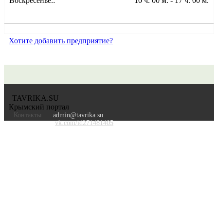
Воскресенье.:
10 ч. 00 м. - 17 ч. 00 м.
Хотите добавить предприятие?
TAVRIKA.SU
Крымский портал
Контакты
admin@tavrika.su
vk.com/id271481405