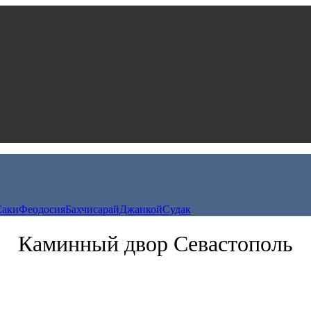
Саки
Феодосия
Бахчисарай
Джанкой
Судак
Каминный двор Севастополь