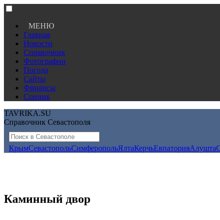
МЕНЮ
Главная
Новости
Справочник
Фотографии
Погода
Сайты
Финансы
Сонник
TAVRIKA.SU
Справочник Севастополя
Крым
Севастополь
Симферополь
Ялта
Керчь
Евпатория
Алушта
Каминный двор