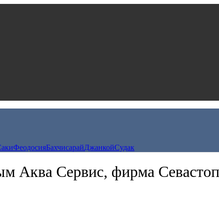
Саки
Феодосия
Бахчисарай
Джанкой
Судак
м Аква Сервис, фирма Севасто