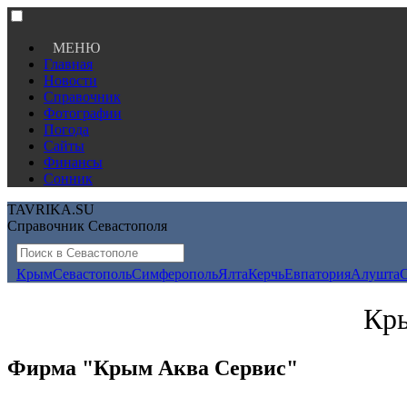
МЕНЮ
Главная
Новости
Справочник
Фотографии
Погода
Сайты
Финансы
Сонник
TAVRIKA.SU
Справочник Севастополя
Крым
Севастополь
Симферополь
Ялта
Керчь
Евпатория
Алушта
Кры
Фирма "Крым Аква Сервис"