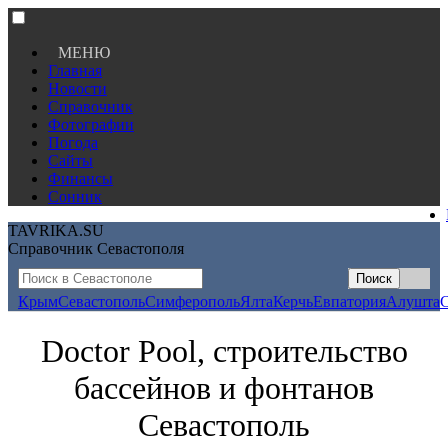
МЕНЮ
Главная
Новости
Справочник
Фотографии
Погода
Сайты
Финансы
Сонник
TAVRIKA.SU
Справочник Севастополя
Крым
Севастополь
Симферополь
Ялта
Керчь
Евпатория
Алушта
Doctor Pool, строительство
бассейнов и фонтанов
Севастополь