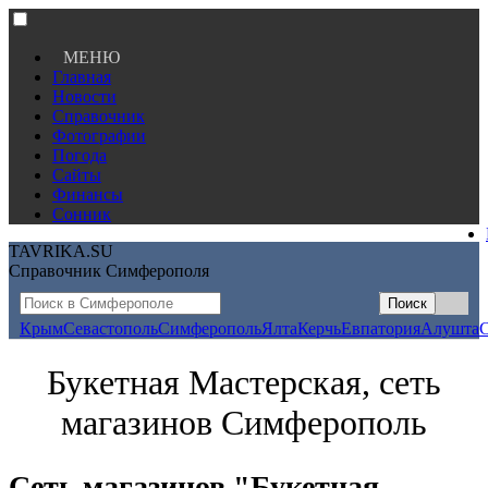
МЕНЮ
Главная
Новости
Справочник
Фотографии
Погода
Сайты
Финансы
Сонник
TAVRIKA.SU
Справочник Симферополя
Крым
Севастополь
Симферополь
Ялта
Керчь
Евпатория
Алушта
Букетная Мастерская, сеть
магазинов Симферополь
Сеть магазинов "Букетная