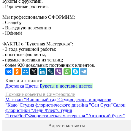
Букеты с фруктами.
- Горшечные растения.
Мы профессионально ОФОРМИМ:
- Свадьбу
- Выездную церемонию
- Юбилей
ФАКТЫ о "Букетная Мастерская":
- 3 года успешной работы;
- опытные флористы;
- прямые поставки из теплиц;
- более 920 довольных постоянных клиентов.
Ключи и каталоги
Доставка
Цветы
Букеты и доставка цветов
Похожие объекты в Симферополе
Магазин "Вишневый сад"
Студия декора и подарков
"Кадо"
Студия флористического дизайна "Сан Суси"
Салон
флористики "Леди Флер"
Студия
"TerraFiori"
Флористическая мастерская "Авторский букет"
Адрес и контакты