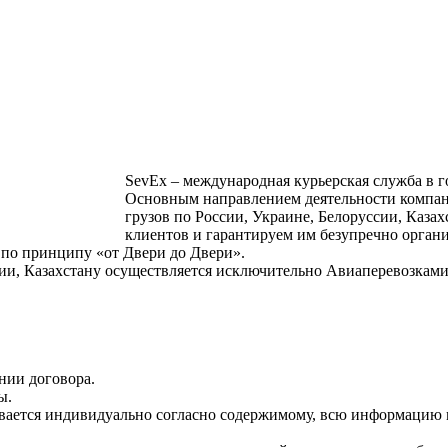
SevEx – международная курьерская служба в г
Основным направлением деятельности компани
грузов по России, Украине, Белоруссии, Каза
клиентов и гарантируем им безупречно орган
 по принципу «от Двери до Двери».
сии, Казахстану осуществляется исключительно Авиаперевозками
нии договора.
ы.
вается индивидуально согласно содержимому, всю информацию 