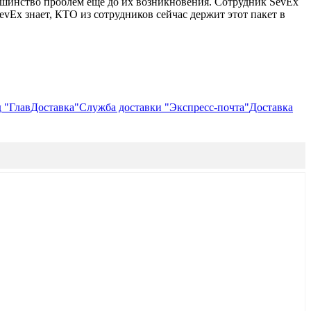
ьшинство проблем еще до их возникновения. Сотрудник SevEx
evEx знает, КТО из сотрудников сейчас держит этот пакет в
д "ГлавДоставка"
Служба доставки "Экспресс-почта"
Доставка