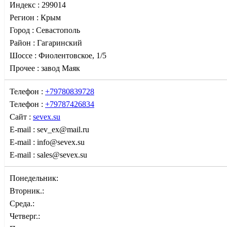
Индекс :
299014
Регион :
Крым
Город :
Севастополь
Район :
Гагаринский
Шоссе :
Фиолентовское, 1/5
Прочее :
завод Маяк
Телефон :
+79780839728
Телефон :
+79787426834
Сайт :
sevex.su
E-mail :
sev_ex@mail.ru
E-mail :
info@sevex.su
E-mail :
sales@sevex.su
Понедельник:
Вторник.:
Среда.:
Четверг.: