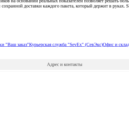
иков на основании реальных показателей позволяет решать бол
 и сохранной доставки каждого пакета, который держит в руках. S
ки "Ваш заказ"
Курьерская служба "SevEx" (СевЭкс)
Офис и скла
Адрес и контакты