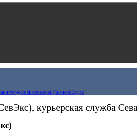
Саки
Феодосия
Бахчисарай
Джанкой
Судак
СевЭкс), курьерская служба Сев
кс)