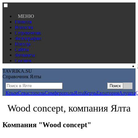
МЕНЮ
Главная
Новости
Справочник
Фотографии
Погода
Сайты
Финансы
Сонник
TAVRIKA.SU
Справочник Ялты
Крым
Севастополь
Симферополь
Ялта
Керчь
Евпатория
Алушта
Wood concept, компания Ялта
Компания "Wood concept"