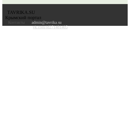
TAVRIKA.SU
Крымский портал
Контакты
admin@tavrika.su
vk.com/id271481405