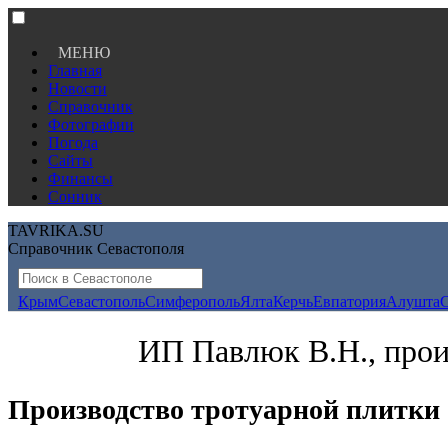
МЕНЮ
Главная
Новости
Справочник
Фотографии
Погода
Сайты
Финансы
Сонник
TAVRIKA.SU
Справочник Севастополя
Крым
Севастополь
Симферополь
Ялта
Керчь
Евпатория
Алушта
ИП Павлюк В.Н., прои
Производство тротуарной плитки