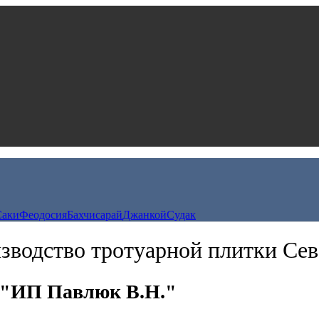
Саки
Феодосия
Бахчисарай
Джанкой
Судак
зводство тротуарной плитки Сев
 "ИП Павлюк В.Н."