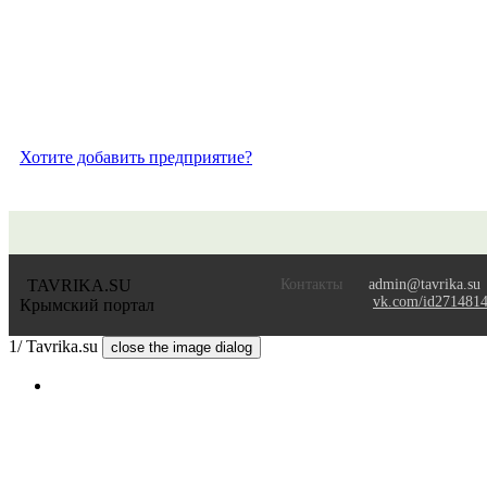
Хотите добавить предприятие?
TAVRIKA.SU
Контакты
admin@tavrika.su
vk.com/id271481
Крымский портал
1/
Tavrika.su
close the image dialog