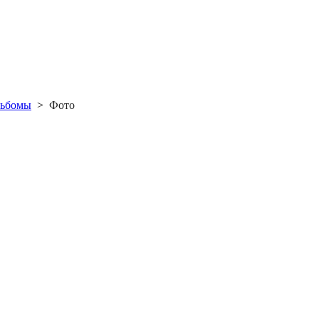
льбомы
>
Фото