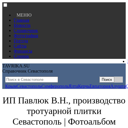
МЕНЮ
Главная
Новости
Справочник
Фотографии
Погода
Сайты
Финансы
Сонник
TAVRIKA.SU
Справочник Севастополя
Крым
Севастополь
Симферополь
Ялта
Керчь
Евпатория
Алушта
ИП Павлюк В.Н., производство
тротуарной плитки
Севастополь | Фотоальбом