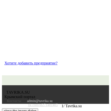
Хотите добавить предприятие?
TAVRIKA.SU
Крымский портал
Контакты
admin@tavrika.su
vk.com/id271481405
1/
Tavrika.su
close the image dialog