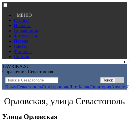
МЕНЮ
Главная
Новости
Справочник
Фотографии
Погода
Сайты
Финансы
Сонник
TAVRIKA.SU
Справочник Севастополя
Крым
Севастополь
Симферополь
Ялта
Керчь
Евпатория
Алушта
Орловская, улица Севастополь
Улица Орловская