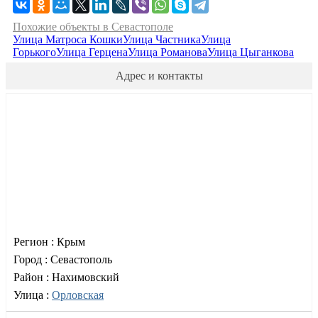
Похожие объекты в Севастополе
Улица Матроса Кошки
Улица Частника
Улица
Горького
Улица Герцена
Улица Романова
Улица Цыганкова
Адрес и контакты
Регион :
Крым
Город :
Севастополь
Район :
Нахимовский
Улица :
Орловская