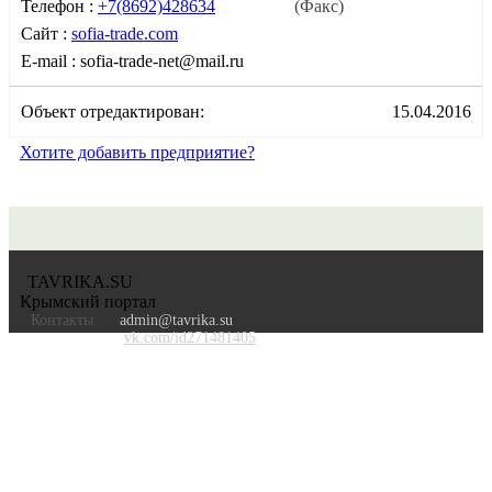
Телефон :
+7(8692)428634
(Факс)
Сайт :
sofia-trade.com
E-mail :
sofia-trade-net@mail.ru
Объект отредактирован:
15.04.2016
Хотите добавить предприятие?
TAVRIKA.SU
Крымский портал
Контакты
admin@tavrika.su
vk.com/id271481405