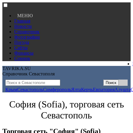
МЕНЮ
Главная
Новости
Справочник
Фотографии
Погода
Сайты
Финансы
Сонник
TAVRIKA.SU
Справочник Севастополя
Крым
Севастополь
Симферополь
Ялта
Керчь
Евпатория
Алушта
София (Sofia), торговая сеть
Севастополь
Торговая сеть "София" (Sofia)