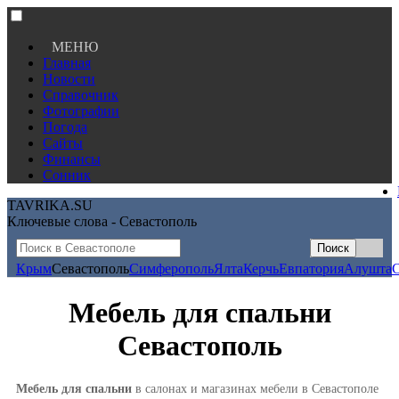
МЕНЮ
Главная
Новости
Справочник
Фотографии
Погода
Сайты
Финансы
Сонник
TAVRIKA.SU
Ключевые слова - Севастополь
Крым
Севастополь
Симферополь
Ялта
Керчь
Евпатория
Алушта
Мебель для спальни
Севастополь
Мебель для спальни
в салонах и магазинах мебели в Севастополе