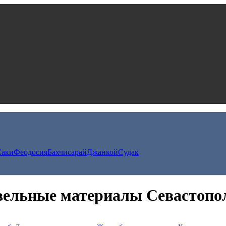
Саки
Феодосия
Бахчисарай
Джанкой
Судак
ельные материалы Севастопол