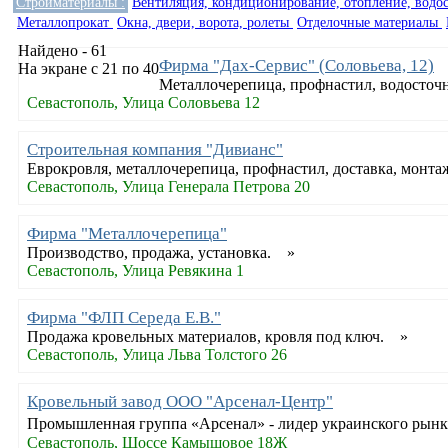
Стройматериалы :
Вентиляция, кондиционирование, отопление, водо
Металлопрокат
Окна, двери, ворота, ролеты
Отделочные материалы
Найдено - 61
Фирма "Дах-Сервис" (Соловьева, 12)
На экране с 21 по 40
Металлочерепица, профнастил, водосточн
Севастополь, Улица Соловьева 12
Строительная компания "Дивианс"
Еврокровля, металлочерепица, профнастил, доставка, монт
Севастополь, Улица Генерала Петрова 20
Фирма "Металлочерепица"
Производство, продажа, установка. »
Севастополь, Улица Ревякина 1
Фирма "ФЛП Середа Е.В."
Продажа кровельных материалов, кровля под ключ. »
Севастополь, Улица Льва Толстого 26
Кровельный завод ООО "Арсенал-Центр"
Промышленная группа «Арсенал» - лидер украинского рынка
Севастополь, Шоссе Камышовое 18Ж