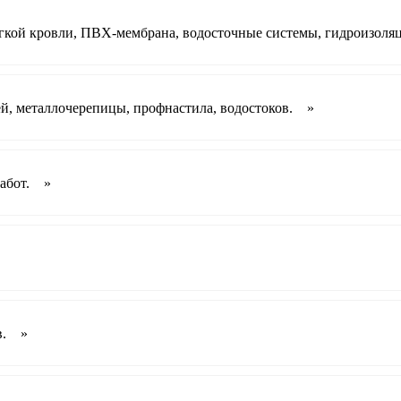
гкой кровли, ПВХ-мембрана, водосточные системы, гидроизоляци
й, металлочерепицы, профнастила, водостоков. »
работ. »
в. »