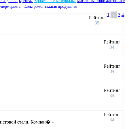
е изделия
Крепеж
Кровельные материалы
Магазины стройматериалов
супермаркеты
Электромонтажная продукция
1
3
4
2
Рейтинг
35
Рейтинг
34
Рейтинг
34
Рейтинг
34
Рейтинг
34
листовой стали. Компан� »