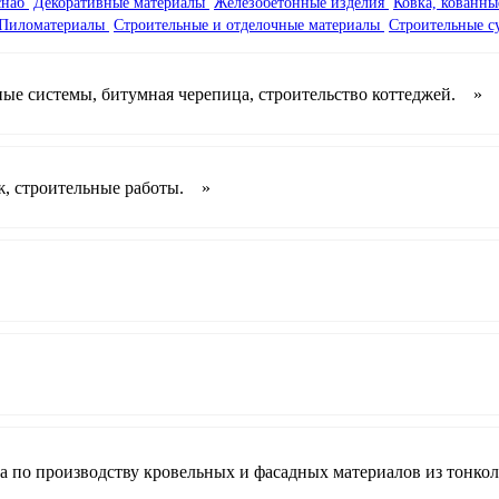
снаб
Декоративные материалы
Железобетонные изделия
Ковка, кованны
Пиломатериалы
Строительные и отделочные материалы
Строительные 
ые системы, битумная черепица, строительство коттеджей. »
аж, строительные работы. »
 по производству кровельных и фасадных материалов из тонко