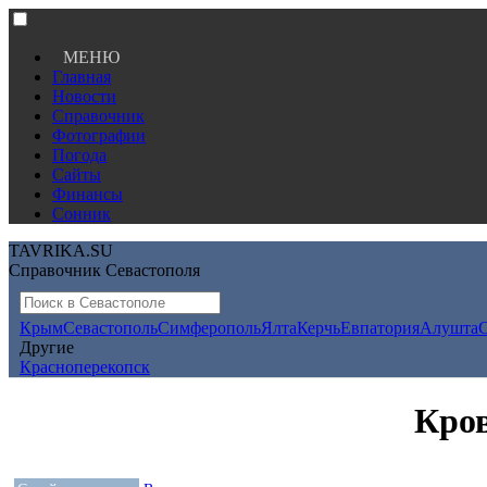
МЕНЮ
Главная
Новости
Справочник
Фотографии
Погода
Сайты
Финансы
Сонник
TAVRIKA.SU
Справочник Севастополя
Крым
Севастополь
Симферополь
Ялта
Керчь
Евпатория
Алушта
Другие
Красноперекопск
Кров