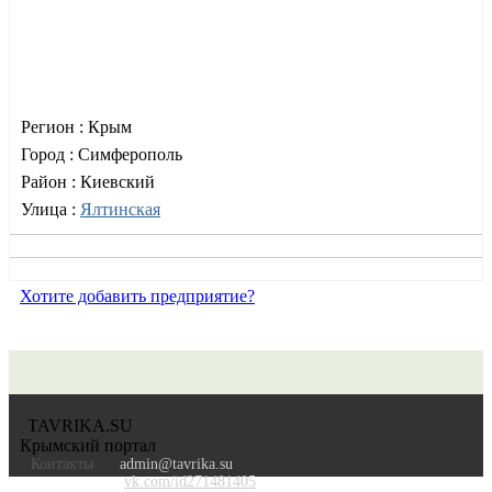
Регион :
Крым
Город :
Симферополь
Район :
Киевский
Улица :
Ялтинская
Хотите добавить предприятие?
TAVRIKA.SU
Крымский портал
Контакты
admin@tavrika.su
vk.com/id271481405