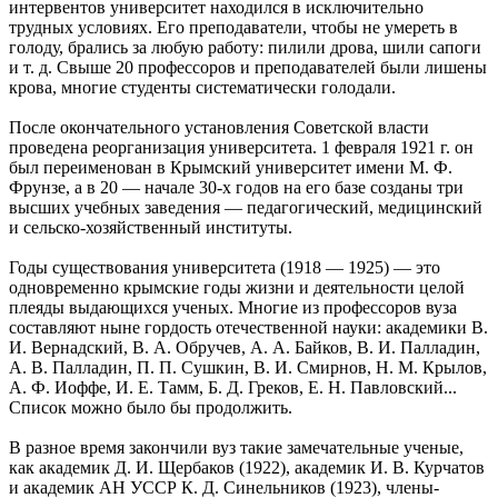
интервентов университет находился в исключительно
трудных условиях. Его преподаватели, чтобы не умереть в
голоду, брались за любую работу: пилили дрова, шили сапоги
и т. д. Свыше 20 профессоров и преподавателей были лишены
крова, многие студенты систематически голодали.
После окончательного установления Советской власти
проведена реорганизация университета. 1 февраля 1921 г. он
был переименован в Крымский университет имени М. Ф.
Фрунзе, а в 20 — начале 30-х годов на его базе созданы три
высших учебных заведения — педагогический, медицинский
и сельско-хозяйственный институты.
Годы существования университета (1918 — 1925) — это
одновременно крымские годы жизни и деятельности целой
плеяды выдающихся ученых. Многие из профессоров вуза
составляют ныне гордость отечественной науки: академики В.
И. Вернадский, В. А. Обручев, А. А. Байков, В. И. Палладин,
А. В. Палладин, П. П. Сушкин, В. И. Смирнов, Н. М. Крылов,
А. Ф. Иоффе, И. Е. Тамм, Б. Д. Греков, Е. Н. Павловский...
Список можно было бы продолжить.
В разное время закончили вуз такие замечательные ученые,
как академик Д. И. Щербаков (1922), академик И. В. Курчатов
и академик АН УССР К. Д. Синельников (1923), члены-