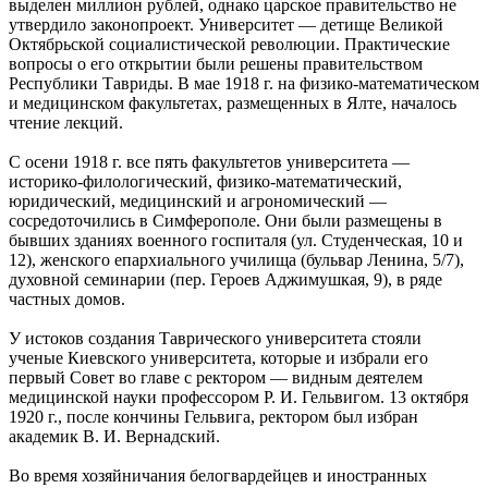
выделен миллион рублей, однако царское правительство не
утвердило законопроект. Университет — детище Великой
Октябрьской социалистической революции. Практические
вопросы о его открытии были решены правительством
Республики Тавриды. В мае 1918 г. на физико-математическом
и медицинском факультетах, размещенных в Ялте, началось
чтение лекций.
С осени 1918 г. все пять факультетов университета —
историко-филологический, физико-математический,
юридический, медицинский и агрономический —
сосредоточились в Симферополе. Они были размещены в
бывших зданиях военного госпиталя (ул. Студенческая, 10 и
12), женского епархиального училища (бульвар Ленина, 5/7),
духовной семинарии (пер. Героев Аджимушкая, 9), в ряде
частных домов.
У истоков создания Таврического университета стояли
ученые Киевского университета, которые и избрали его
первый Совет во главе с ректором — видным деятелем
медицинской науки профессором Р. И. Гельвигом. 13 октября
1920 г., после кончины Гельвига, ректором был избран
академик В. И. Вернадский.
Во время хозяйничания белогвардейцев и иностранных