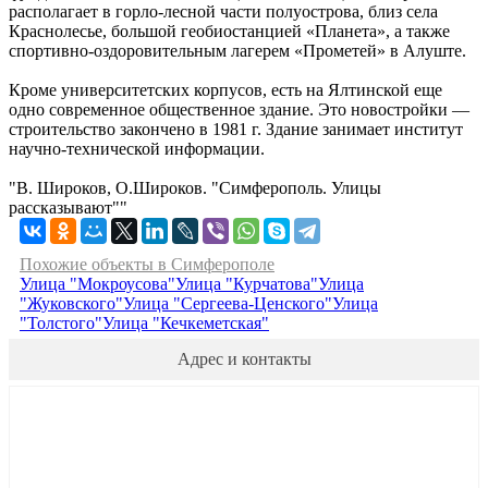
располагает в горло-лесной части полуострова, близ села
Краснолесье, большой геобиостанцией «Планета», а также
спортивно-оздоровительным лагерем «Прометей» в Алуште.
Кроме университетских корпусов, есть на Ялтинской еще
одно современное общественное здание. Это новостройки —
строительство закончено в 1981 г. Здание занимает институт
научно-технической информации.
"В. Широков, О.Широков. "Симферополь. Улицы
рассказывают""
Похожие объекты в Симферополе
Улица "Мокроусова"
Улица "Курчатова"
Улица
"Жуковского"
Улица "Сергеева-Ценского"
Улица
"Толстого"
Улица "Кечкеметская"
Адрес и контакты