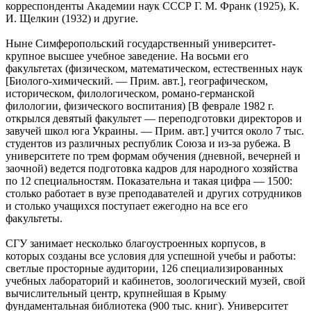
корреспонденты Академии наук СССР Г. М. Франк (1925), К.
И. Щелкин (1932) и другие.
Ныне Симферопольский государственный университет-
крупное высшее учебное заведение. На восьми его
факультетах (физическом, математическом, естественных наук
[Биолого-химический. — Прим. авт.], географическом,
историческом, филологическом, романо-германской
филологии, физического воспитания) [В феврале 1982 г.
открылся девятый факультет — переподготовки директоров и
завучей школ юга Украины. — Прим. авт.] учится около 7 тыс.
студентов из различных республик Союза и из-за рубежа. В
университете по трем формам обучения (дневной, вечерней и
заочной) ведется подготовка кадров для народного хозяйства
по 12 специальностям. Показательна и такая цифра — 1500:
столько работает в вузе преподавателей и других сотрудников
и столько учащихся поступает ежегодно на все его
факультеты.
СГУ занимает несколько благоустроенных корпусов, в
которых созданы все условия для успешной учебы и работы:
светлые просторные аудитории, 126 специализированных
учебных лабораторий и кабинетов, зоологический музей, свой
вычислительный центр, крупнейшая в Крыму
фундаментальная библиотека (900 тыс. книг). Университет