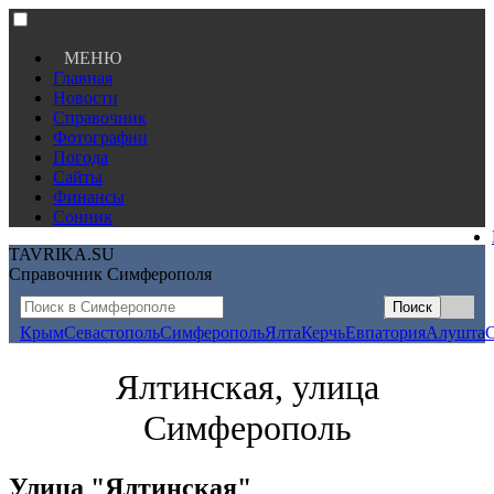
МЕНЮ
Главная
Новости
Справочник
Фотографии
Погода
Сайты
Финансы
Сонник
TAVRIKA.SU
Справочник Симферополя
Крым
Севастополь
Симферополь
Ялта
Керчь
Евпатория
Алушта
Ялтинская, улица
Симферополь
Улица "Ялтинская"