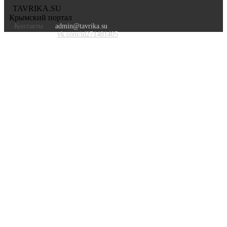
TAVRIKA.SU
Крымский портал
Контакты
admin@tavrika.su
vk.com/id271481405