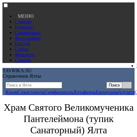
МЕНЮ
Главная
Новости
Справочник
Фотографии
Погода
Сайты
Финансы
Сонник
TAVRIKA.SU
Справочник Ялты
Крым
Севастополь
Симферополь
Ялта
Керчь
Евпатория
Алушта
Храм Святого Великомученика
Пантелеймона (тупик
Санаторный) Ялта