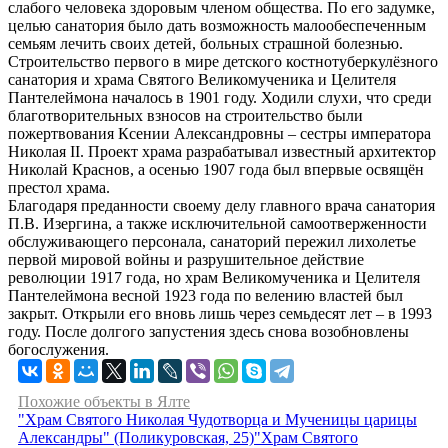
слабого человека здоровым членом общества. По его задумке,
целью санатория было дать возможность малообеспеченным
семьям лечить своих детей, больных страшной болезнью.
Строительство первого в мире детского костнотуберкулёзного
санатория и храма Святого Великомученика и Целителя
Пантелеймона началось в 1901 году. Ходили слухи, что среди
благотворительных взносов на строительство были
пожертвования Ксении Александровны – сестры императора
Николая II. Проект храма разрабатывал известный архитектор
Николай Краснов, а осенью 1907 года был впервые освящён
престол храма.
Благодаря преданности своему делу главного врача санатория
П.В. Изергина, а также исключительной самоотверженности
обслуживающего персонала, санаторий пережил лихолетье
первой мировой войны и разрушительное действие
революции 1917 года, но храм Великомученика и Целителя
Пантелеймона весной 1923 года по велению властей был
закрыт. Открыли его вновь лишь через семьдесят лет – в 1993
году. После долгого запустения здесь снова возобновлены
богослужения.
Похожие объекты в Ялте
"Храм Святого Николая Чудотворца и Мученицы царицы
Александры" (Поликуровская, 25)
"Храм Святого