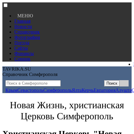
МЕНЮ
Главная
Новости
Справочник
Фотографии
Погода
Сайты
Финансы
Сонник
TAVRIKA.SU
Справочник Симферополя
Крым
Севастополь
Симферополь
Ялта
Керчь
Евпатория
Алушта
Новая Жизнь, христианская
Церковь Симферополь
Христианская Церковь "Новая