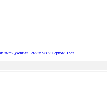
Елены"
"Духовная Семинария и Церковь Трех