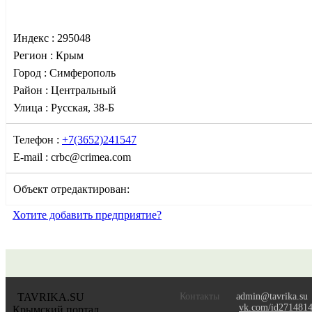
Индекс :
295048
Регион :
Крым
Город :
Симферополь
Район :
Центральный
Улица :
Русская, 38-Б
Телефон :
+7(3652)241547
E-mail :
crbc@crimea.com
Объект отредактирован:
Хотите добавить предприятие?
TAVRIKA.SU
Контакты
admin@tavrika.su
vk.com/id271481
Крымский портал