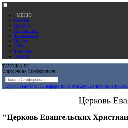
МЕНЮ
Главная
Новости
Справочник
Фотографии
Погода
Сайты
Финансы
Сонник
TAVRIKA.SU
Справочник Симферополя
Крым
Севастополь
Симферополь
Ялта
Керчь
Евпатория
Алушта
Церковь Ева
"Церковь Евангельских Христиан