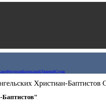
Саки
Феодосия
Бахчисарай
Джанкой
Судак
нгельских Христиан-Баптистов
-Баптистов"