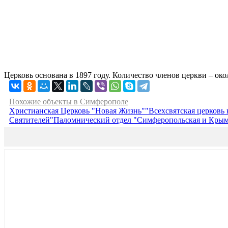
Церковь основана в 1897 году. Количество членов церкви – око
Похожие объекты в Симферополе
Христианская Церковь "Новая Жизнь"
"Всехсвятская церковь
Святителей"
Паломнический отдел "Симферопольская и Крым