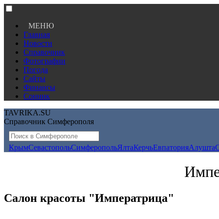
МЕНЮ
Главная
Новости
Справочник
Фотографии
Погода
Сайты
Финансы
Сонник
TAVRIKA.SU
Справочник Симферополя
Крым
Севастополь
Симферополь
Ялта
Керчь
Евпатория
Алушта
Импе
Салон красоты "Императрица"