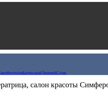
Саки
Феодосия
Бахчисарай
Джанкой
Судак
ратрица, салон красоты Симфер