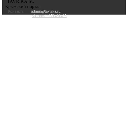
TAVRIKA.SU
Крымский портал
Контакты
admin@tavrika.su
vk.com/id271481405