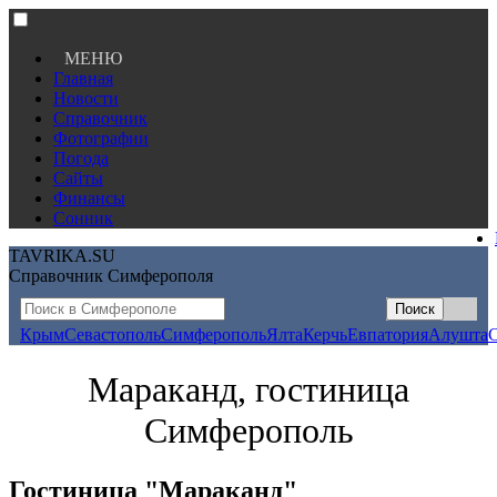
МЕНЮ
Главная
Новости
Справочник
Фотографии
Погода
Сайты
Финансы
Сонник
TAVRIKA.SU
Справочник Симферополя
Крым
Севастополь
Симферополь
Ялта
Керчь
Евпатория
Алушта
Мараканд, гостиница
Симферополь
Гостиница "Мараканд"