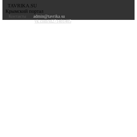
TAVRIKA.SU
Крымский портал
Контакты
admin@tavrika.su
vk.com/id271481405