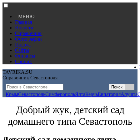
МЕНЮ
Главная
Новости
Справочник
Фотографии
Погода
Сайты
Финансы
Сонник
TAVRIKA.SU
Справочник Севастополя
Крым
Севастополь
Симферополь
Ялта
Керчь
Евпатория
Алушта
Добрый жук, детский сад
домашнего типа Севастополь
Детский сад домашнего типа