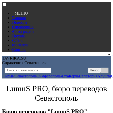
МЕНЮ
Главная
Новости
Справочник
Фотографии
Погода
Сайты
Финансы
Сонник
TAVRIKA.SU
Справочник Севастополя
Крым
Севастополь
Симферополь
Ялта
Керчь
Евпатория
Алушта
LumuS PRO, бюро переводов
Севастополь
Бюро переводов "LumuS PRO"