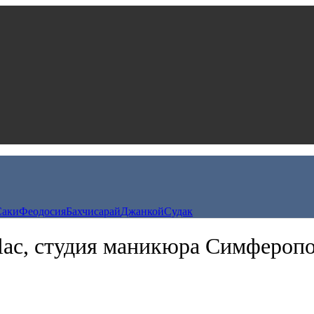
Саки
Феодосия
Бахчисарай
Джанкой
Судак
lac, студия маникюра Симфероп