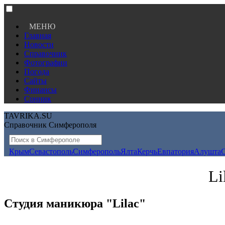
МЕНЮ
Главная
Новости
Справочник
Фотографии
Погода
Сайты
Финансы
Сонник
TAVRIKA.SU
Справочник Симферополя
Крым
Севастополь
Симферополь
Ялта
Керчь
Евпатория
Алушта
Li
Студия маникюра "Lilac"