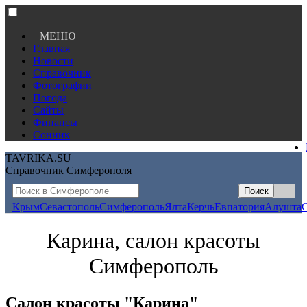
МЕНЮ
Главная
Новости
Справочник
Фотографии
Погода
Сайты
Финансы
Сонник
TAVRIKA.SU
Справочник Симферополя
Крым
Севастополь
Симферополь
Ялта
Керчь
Евпатория
Алушта
Карина, салон красоты
Симферополь
Салон красоты "Карина"