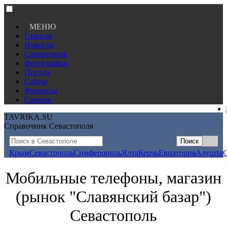
МЕНЮ
Главная
Новости
Справочник
Фотографии
Погода
Сайты
Финансы
Сонник
TAVRIKA.SU
Справочник Севастополя
Крым
Севастополь
Симферополь
Ялта
Керчь
Евпатория
Алушта
Мобильные телефоны, магазин
(рынок "Славянский базар")
Севастополь