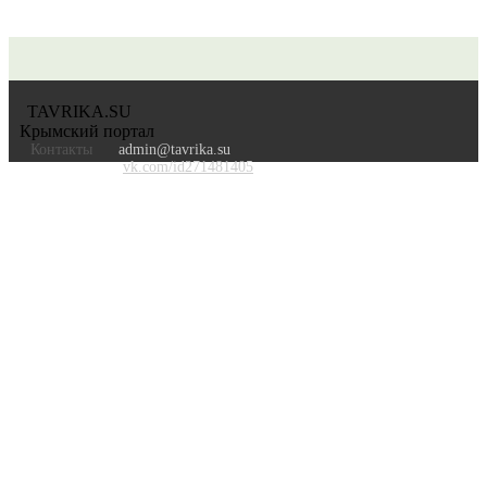
TAVRIKA.SU
Крымский портал
Контакты
admin@tavrika.su
vk.com/id271481405