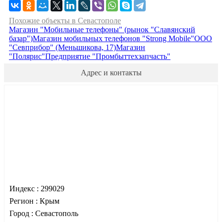
Похожие объекты в Севастополе
Магазин "Мобильные телефоны" (рынок "Славянский
базар")
Магазин мобильных телефонов "Strong Mobile"
ООО
"Севприбор" (Меньшикова, 17)
Магазин
"Полярис"
Предприятие "Промбыттехзапчасть"
Адрес и контакты
Индекс :
299029
Регион :
Крым
Город :
Севастополь