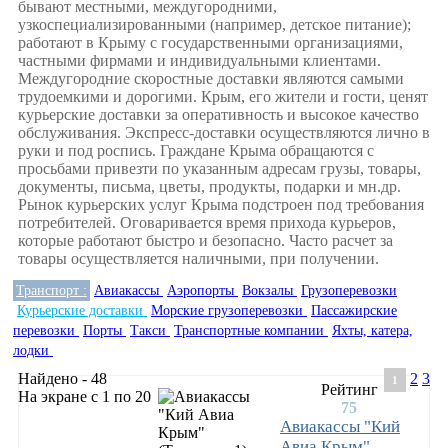
бывают местными, междугородними,
узкоспециализированными (например, детское питание);
работают в Крыму с государственными организациями,
частными фирмами и индивидуальными клиентами.
Междугородние скоростные доставки являются самыми
трудоемкими и дорогими. Крым, его жители и гости, ценят
курьерские доставки за оперативность и высокое качество
обслуживания. Экспресс-доставки осуществляются лично в
руки и под роспись. Граждане Крыма обращаются с
просьбами привезти по указанным адресам грузы, товары,
документы, письма, цветы, продукты, подарки и мн.др.
Рынок курьерских услуг Крыма подстроен под требования
потребителей. Оговаривается время прихода курьеров,
которые работают быстро и безопасно. Часто расчет за
товары осуществляется наличными, при получении.
Транспорт :
Авиакассы
Аэропорты
Вокзалы
Грузоперевозки
Курьерские доставки
Морские грузоперевозки
Пассажирские
перевозки
Порты
Такси
Транспортные компании
Яхты, катера,
лодки
Найдено - 48
2
3
1
Рейтинг
На экране с 1 по 20
75
Авиакассы "Кий
Авиа Крым"