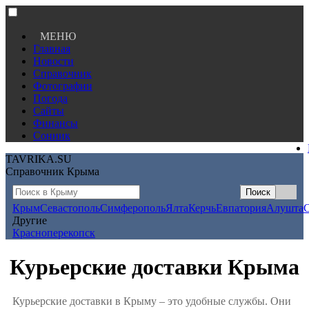
МЕНЮ
Главная
Новости
Справочник
Фотографии
Погода
Сайты
Финансы
Сонник
TAVRIKA.SU
Справочник Крыма
Крым
Севастополь
Симферополь
Ялта
Керчь
Евпатория
Алушта
Другие
Красноперекопск
Курьерские доставки Крыма
Курьерские доставки в Крыму – это удобные службы. Они