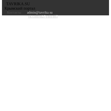
TAVRIKA.SU
Крымский портал
Контакты
admin@tavrika.su
vk.com/id271481405