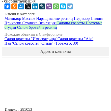
- биоревитализация
Ключи и каталоги
Маникюр
Массаж
Наращивание ресниц
Педикюр
Пилинг
Прически
Стрижка
Эпиляция
Салоны красоты
Ногтевые
студии
Салон бровей и ресниц
Похожие объекты в Симферополе
Салон красоты "Императрица"
Салон красоты "Abel
Hair"
Салон красоты "Стиль" (Горького, 30)
Адрес и контакты
Индекс :
295053