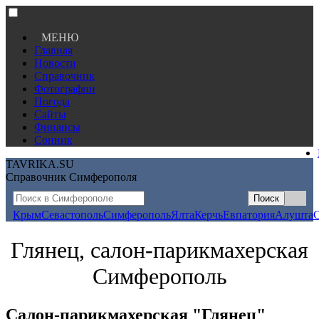
МЕНЮ
Главная
Новости
Справочник
Фотографии
Погода
Сайты
Финансы
Сонник
TAVRIKA.SU
Справочник Симферополя
Крым
Севастополь
Симферополь
Ялта
Керчь
Евпатория
Алушта
Глянец, салон-парикмахерская
Симферополь
Салон-парикмахерская "Глянец"